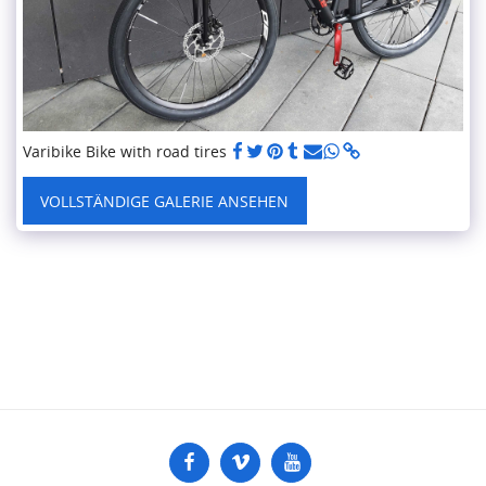
Varibike Bike with road tires
VOLLSTÄNDIGE GALERIE ANSEHEN