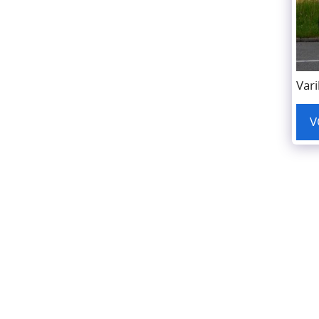
Vari
V