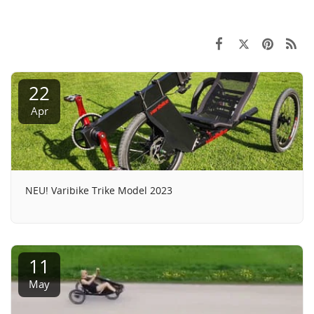
22
Apr
NEU! Varibike Trike Model 2023
11
May